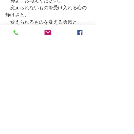
　神よ、お与えください。
　変えられないものを受け入れる心の
静けさと、
　変えられるものを変える勇気と、
　その両者を見分ける知恵を。
腸がこれを聞いたら……
「分かる！　見分けるのが大変なんだ
よね」と言いそうです。
今日のお話を締めくくっておきましょ
う。
とりあえず、今回覚えていただきたい
ポイントは、これだけ。
　「腸のお仕事は想像以上に複雑で大
変」
栄養素を吸収するだけでいいなら楽ち