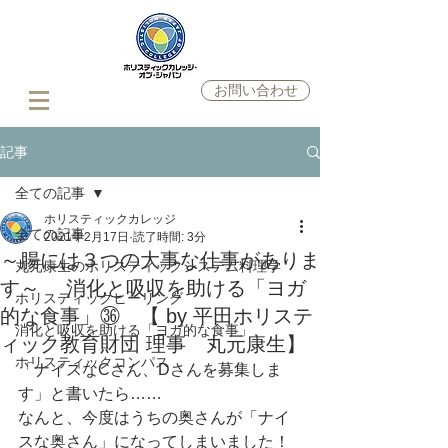
お問い合わせ
記事
全ての記事
ホリスティックカレッジ
全ての記事
2021年2月17日
読了時間: 3分
～腸には３つの大事な仕事がありま
丸元康生のホリスティックシステム料理学
す～ 消化と吸収を助ける「ヨガ
ホリスティックヒーリング
的な食事」㊱ 【 by 平田ホリステ
消化と吸収を助ける「ヨガ的な食事」
ィック教育財団 理事 丸元康生】
ホリスティックコンパス
「ナイスなCさん、Dさんを募集しま
す」と書いたら……
なんと、今度はうちの奥さんが「ナイ
スな奥さん」になってしまいました！