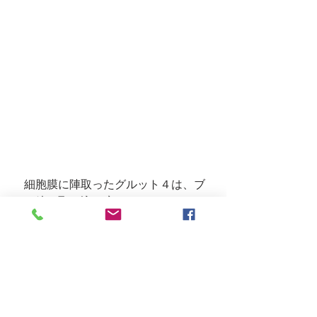
　細胞膜に陣取ったグルット４は、ブ
ドウ糖を取り込む扉になります。これ
で、ブドウ糖の入り口ができました。
この扉を通過することで、ブドウ糖は
ようやく細胞の中へ入ることができま
す。