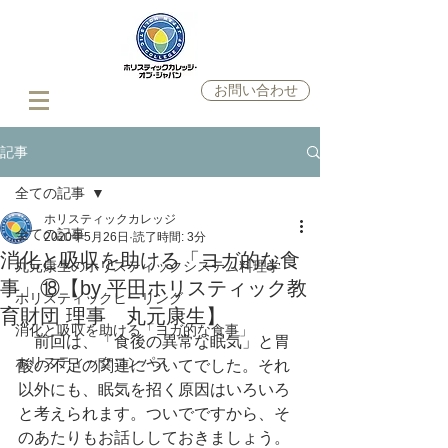
お問い合わせ
記事
全ての記事
ホリスティックカレッジ
全ての記事
2020年5月26日
読了時間: 3分
消化と吸収を助ける「ヨガ的な食
丸元康生のホリスティックシステム料理学
事」⑱【by 平田ホリスティック教
ホリスティックヒーリング
育財団 理事 丸元康生】
消化と吸収を助ける「ヨガ的な食事」
　前回は、「食後の異常な眠気」と胃
ホリスティックコンパス
酸の不足の関連についてでした。それ
以外にも、眠気を招く原因はいろいろ
と考えられます。ついでですから、そ
のあたりもお話ししておきましょう。